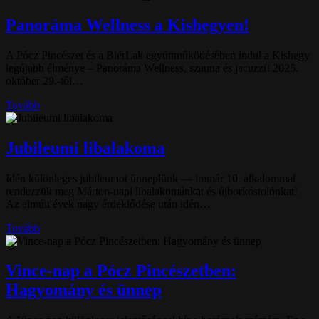
Panoráma Wellness a Kishegyen!
A Pócz Pincészet és a BierLak együttműködésében indul a Kishegy
legújabb élménye – Panoráma Wellness, szauna és jacuzzi! 2025.
október 29.-től…
Tovább
Jubileumi libalakoma
Idén különleges jubileumot ünneplünk — immár 10. alkalommal
rendezzük meg Márton-napi libalakománkat és újborkóstolónkat!
Az elmúlt évek nagy érdeklődése után idén…
Tovább
Vince-nap a Pócz Pincészetben:
Hagyomány és ünnep