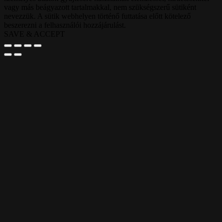
vagy más beágyazott tartalmakkal, nem szükségszerű sütiként
nevezzük. A sütik webhelyen történő futtatása előtt kötelező
beszerezni a felhasználói hozzájárulást.
SAVE & ACCEPT