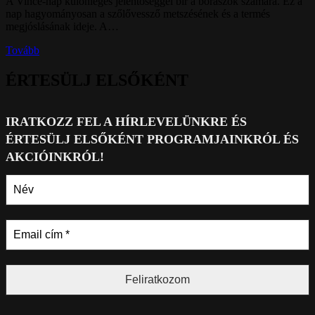
A Vince-nap különleges jelentőséggel bír a borászok számára. Ez a
nap hagyományosan a szőlővessző metszésének és a termés
megjóslásának ideje. A…
Tovább
ÉRTESÜLJ ELSŐKÉNT
IRATKOZZ FEL A HÍRLEVELÜNKRE ÉS
ÉRTESÜLJ ELSŐKÉN
T PROGRAMJAINKRÓL ÉS
AKCIÓINKRÓL!