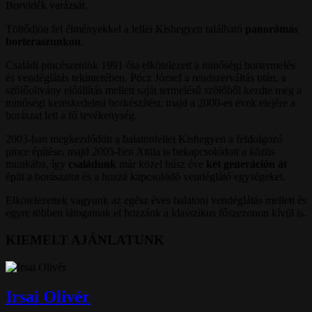
Borvidék varázsát.
Töltődjön fel élményekkel a lellei Kishegyen található
panorámás
borteraszunkon
.
Családi pincészetünk 1991 óta elkötelezett a minőségi bortermelés
és vendéglátás tekintetében.
Pócz József a rendszerváltás után, a
szőlőoltvány előállítás mellett saját termelésű szőlőből kezdte meg a
minőségi kereskedelmi borkészítést, majd a 2000-es évek elejére a
borászat lett a fő tevékenység.
2003-ban megkezdődött a balatonlellei Kishegyen a feldolgozó
pince építése, majd 2005-ben Attila is bekapcsolódott a közös
munkába, így
családunk
már közel húsz éve
két generáción át
építi a borászatot és a hozzá kapcsolódó vendéglátó egységeket.
Elkötelezettek vagyunk az egész éves balatoni vendéglátás mellett és
egyre többen látogatnak el hozzánk a klasszikus főszezonon kívül is.
KIEMELT AJÁNLATUNK
Irsai Olivér