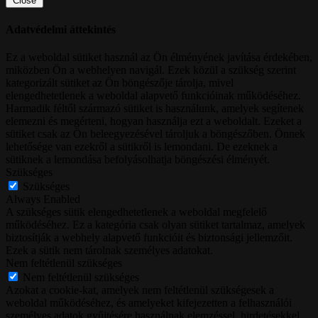
Close
Adatvédelmi áttekintés
Ez a weboldal sütiket használ az Ön élményének javítása érdekében,
miközben Ön a webhelyen navigál.
Ezek közül a szükség szerint
kategorizált sütiket az Ön böngészője tárolja, mivel
elengedhetetlenek a weboldal alapvető funkcióinak működéséhez.
Harmadik féltől származó sütiket is használunk, amelyek segítenek
elemezni és megérteni, hogyan használja ezt a weboldalt.
Ezeket a
sütiket csak az Ön beleegyezésével tároljuk a böngészőben.
Önnek
lehetősége van ezekről a sütikről is lemondani.
De ezeknek a
sütiknek a lemondása befolyásolhatja böngészési élményét.
Szükséges
Szükséges
Always Enabled
A szükséges sütik elengedhetetlenek a weboldal megfelelő
működéséhez. Ez a kategória csak olyan sütiket tartalmaz, amelyek
biztosítják a webhely alapvető funkcióit és biztonsági jellemzőit.
Ezek a sütik nem tárolnak személyes adatokat.
Nem feltétlenül szükséges
Nem feltétlenül szükséges
Azokat a cookie-kat, amelyek nem feltétlenül szükségesek a
weboldal működéséhez, és amelyeket kifejezetten a felhasználói
személyes adatok gyűjtésére használnak elemzéssel, hirdetésekkel