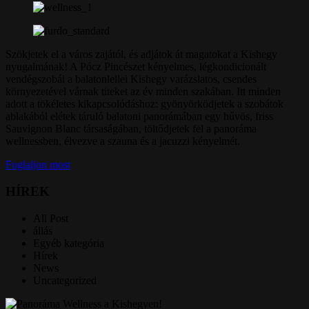
Szökjetek el a város zajától, és adjátok át magatokat a Kishegy
nyugalmának! A Pócz Pincészet kényelmes, légkondicionált
vendégszobái a balatonlellei Kishegy varázslatos, csendes
környezetével várnak titeket az év minden szakában
.
Itt minden
adott a tökéletes kikapcsolódáshoz: gyönyörködjetek a szobátok
ablakából elétek táruló balatoni panorámában egy hűvös, friss
Sauvignon Blanc társaságában,
töltődjetek fel a panoráma
wellnessben, élvezve a szauna és a jacuzzi kényelmét
.
Foglaljon most
HÍREK
All Post
állás
Egyéb kategória
Hírek
News
Uncategorized